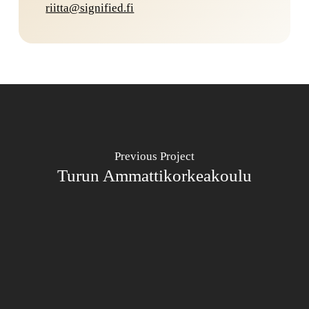
riitta@signified.fi
Previous Project
Turun Ammattikorkeakoulu